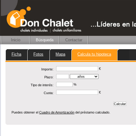
Inicio
Búsqueda
Contactar
Ficha
Fotos
Mapa
Calcula tu hipoteca
€
Importe:
Plazo:
%
Tipo de interés:
€
Cuota:
Puedes obtener el
Cuadro de Amortización
del préstamo calculado.