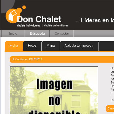
Inicio
Búsqueda
Contactar
Ficha
Fotos
Mapa
Calcula tu hipoteca
Unifamiliar en PALENCIA
Un
Ob
Su
An
Su
Ub
Pa
E
Pr
Carac