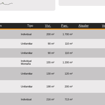
ón
Tipo
Vivi.
Parc.
Alquiler
V
Individual
200 m²
1.700 m²
Unifamiliar
90 m²
110 m²
Unifamiliar
90 m²
110 m²
Individual
155 m²
1.200 m²
Montaña
Unifamiliar
130 m²
120 m²
Unifamiliar
198 m²
200 m²
Individual
216 m²
713 m²