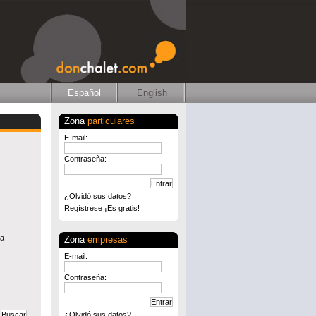
Español
English
Zona
particulares
E-mail:
Contraseña:
¿Olvidó sus datos?
Regístrese ¡Es gratis!
ya
Zona
empresas
E-mail:
Contraseña:
¿Olvidó sus datos?