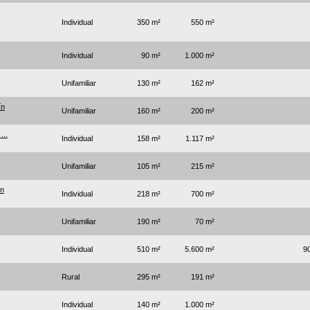
Individual
350 m²
550 m²
Individual
90 m²
1.000 m²
Unifamiliar
130 m²
162 m²
ín
Unifamiliar
160 m²
200 m²
...
Individual
158 m²
1.117 m²
Unifamiliar
105 m²
215 m²
in
Individual
218 m²
700 m²
Unifamiliar
190 m²
70 m²
Individual
510 m²
5.600 m²
9
Rural
295 m²
191 m²
Individual
140 m²
1.000 m²