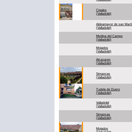
Cigales
(Valladolid)
Aldeamayor de san Mart
(Valladolid)
Medina del Campo
(Valladolid)
Mojados
(Valladolid)
Alcazaren
(Valladolid)
Simancas
(Valladolid)
Tudela de Duero
(Valladolid)
Valladolid
(Valladolid)
Simancas
(Valladolid)
Mojados