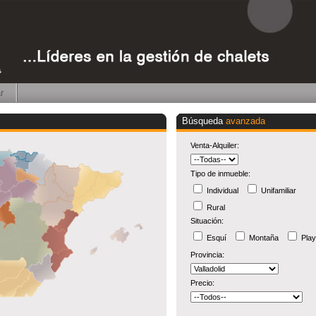
r
Búsqueda
avanzada
Venta-Alquiler:
Tipo de inmueble:
Individual
Unifamiliar
Rural
Situación:
Esquí
Montaña
Pla
Provincia:
Precio: