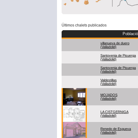
Últimos chalets publicados
Poblaci
villanueva de duero
(Valladolid)
Santovenia de Pisuerga
(Valladolid)
Santovenia de Pisuerga
(Valladolid)
Valdestillas
(Valladolid)
MOJADOS
(Valladolid)
LA CISTGERNIGA
(Valladolid)
Renedo de Esgueva
(Valladolid)